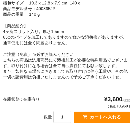
梱包サイズ ：19.3 x 12.8 x 7.9 cm; 140 g
商品モデル番号：‎400365JP
商品の重量 ：140 g
【商品紹介】
4ヶ所スリット入り。厚さ1.5mm
65φのパイプを加工してありますので僅かな溶接痕がありますが、
通常使用には全く問題ありません。
ご注意（免責）※必ずお読みください
こちらの商品は汎用商品にて溶接加工が必要な特殊用品でございま
す。取り付けになる場合は全て自己責任にてお願い致します。
また、如何なる場合におきましても取り付けに伴う工賃や、その他
一切の諸費用は負担いたしませんので予めご了承くださいませ。
¥3,600
在庫状態 : 在庫有り
(税別)
(
¥3,960 )
税込
数量