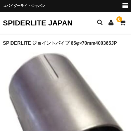
スパイダーライトジャパン
0
SPIDERLITE JAPAN
ホーム
SPIDERLITE ジョイントパイプ 65φ×70mm400365JP
RE雨宮
DJ DEMIO
RX-8
FD3S
その他雨宮商品
DEI製品
トラスト