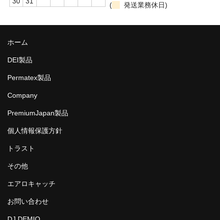
30
31
(
発送業務休日)
LED商品
ホイルパーツ
ホーム
吸排気系
DEI製品
Permatex製品
エアロキャッチ
Company
LINK JAPAN
PremiumJapan製品
FUNK MOTORSPORT
個人情報保護方針
お問い合わせ
トラスト
Contact form
その他
Sitemap
エアロキャッチ
お問い合わせ
DJ DEMIO