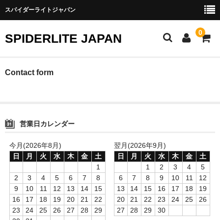
スパイダーライトジャパン
0
SPIDERLITE JAPAN
ホーム
Contact form
RE雨宮
DJ DEMIO
営業日カレンダー
RX-8
今月(2026年8月)
翌月(2026年9月)
FD3S
日
月
火
水
木
金
土
日
月
火
水
木
金
土
1
1
2
3
4
5
その他雨宮商品
2
3
4
5
6
7
8
6
7
8
9
10
11
12
9
10
11
12
13
14
15
13
14
15
16
17
18
19
DEI製品
16
17
18
19
20
21
22
20
21
22
23
24
25
26
23
24
25
26
27
28
29
27
28
29
30
トラスト