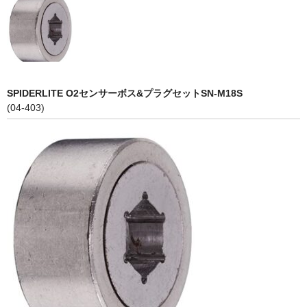
LED商品
ホイルパーツ
吸排気系
SPIDERLITE O2センサーボス&プラグセットSN-M18S
(04-403)
エアロキャッチ
LINK JAPAN
FUNK MOTORSPORT
お問い合わせ
Contact form
Sitemap