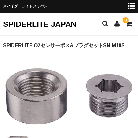
スパイダーライトジャパン
0
SPIDERLITE JAPAN
ホーム
SPIDERLITE O2センサーボス&プラグセットSN-M18S
RE雨宮
DJ DEMIO
RX-8
FD3S
その他雨宮商品
DEI製品
トラスト