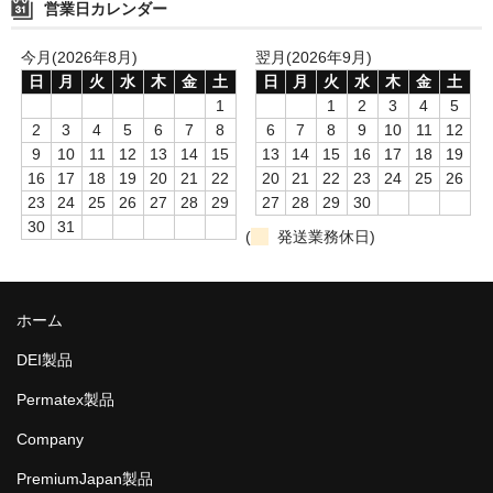
営業日カレンダー
今月(2026年8月)
翌月(2026年9月)
日
月
火
水
木
金
土
日
月
火
水
木
金
土
1
1
2
3
4
5
2
3
4
5
6
7
8
6
7
8
9
10
11
12
9
10
11
12
13
14
15
13
14
15
16
17
18
19
16
17
18
19
20
21
22
20
21
22
23
24
25
26
23
24
25
26
27
28
29
27
28
29
30
30
31
(
発送業務休日)
ホーム
DEI製品
Permatex製品
Company
PremiumJapan製品