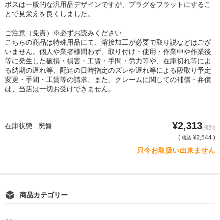
ボスは一般的な汎用品デザインですが、プラグをフラットにするこ
とで見栄えを良くしました。
ご注意（免責）※必ずお読みください
こちらの商品は特殊用品にて、溶接加工が必要で取り説などはござ
いません。個人や業者様問わず、取り付け・使用・作業中や作業後
等に発生した破損・損害・工賃・手間・労力等や、在庫切れ等によ
る納期の遅れ等、配達の日時指定のズレや遅れ等による段取り予定
変更・手間・工賃等の請求、また、クレームに関しての補償・弁償
は、当店は一切お受けできません。
¥2,313
在庫状態 : 廃盤
(税別)
(
¥2,544 )
税込
只今お取扱い出来ません
商品カテゴリー