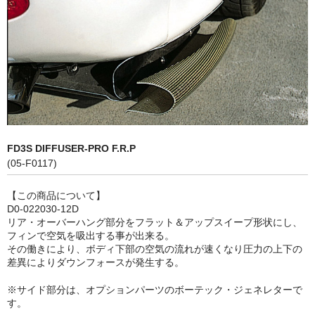
LED商品
ホイルパーツ
吸排気系
エアロキャッチ
LINK JAPAN
FD3S DIFFUSER-PRO F.R.P
(05-F0117)
FUNK MOTORSPORT
【この商品について】
お問い合わせ
D0-022030-12D
リア・オーバーハング部分をフラット＆アップスイープ形状にし、
Contact form
フィンで空気を吸出する事が出来る。
その働きにより、ボディ下部の空気の流れが速くなり圧力の上下の
Sitemap
差異によりダウンフォースが発生する。
※サイド部分は、オプションパーツのボーテック・ジェネレターで
す。