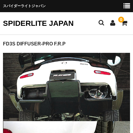
スパイダーライトジャパン
0
SPIDERLITE JAPAN
ホーム
FD3S DIFFUSER-PRO F.R.P
RE雨宮
DJ DEMIO
RX-8
FD3S
その他雨宮商品
DEI製品
トラスト