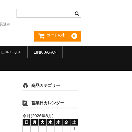
員登録
カートの中
0
アロキャッチ
LINK JAPAN
商品カテゴリー
営業日カレンダー
今月(2026年8月)
日
月
火
水
木
金
土
1