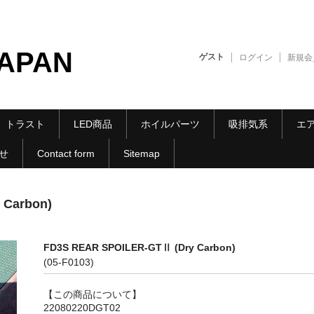
JAPAN
ゲスト
ログイン
新規会
トラスト
LED商品
ホイルパーツ
吸排気系
エ
せ
Contact form
Sitemap
 Carbon)
FD3S REAR SPOILER-GTⅡ (Dry Carbon)
(05-F0103)
【この商品について】
22080220DGT02