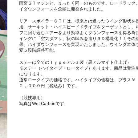
雨宮ＧＴマシンと、まったく同一のものです。ロードラック
イダウンフォースを念頭に開発されました。
リア・スポイラーＧＴⅡは、従来とは違ったウイング形状を
用。サーキット・ハイスピードドライブをターゲットとし、
フに回り込むエアーをより効率よくダウンフォースを得る為
イングに「空気ダマリ」状の凹みを造り３Ｄ構造化！！その
果、ハイダウンフォースを実現いたしました。ウイング本体
変５段階調整可能。
ステーは全てのＴｙｐｅアルミ製（黒アルマイト仕上げ）
※ステー（ハイタイプ・ロータイプ）あります。商品は受注
になります。
通常ロータイプの価格です。ハイタイプの価格は、プラス￥
２，０００円［税込み］です。
［競技専用］
写真はWet Carbonです。