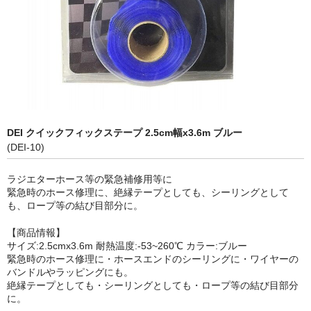
LED商品
ホイルパーツ
吸排気系
エアロキャッチ
DEI クイックフィックステープ 2.5cm幅x3.6m ブルー
LINK JAPAN
(DEI-10)
FUNK MOTORSPORT
ラジエターホース等の緊急補修用等に
緊急時のホース修理に、絶縁テープとしても、シーリングとして
お問い合わせ
も、ロープ等の結び目部分に。
Contact form
【商品情報】
サイズ:2.5cmx3.6m 耐熱温度:-53~260℃ カラー:ブルー
Sitemap
緊急時のホース修理に・ホースエンドのシーリングに・ワイヤーの
バンドルやラッピングにも。
絶縁テープとしても・シーリングとしても・ロープ等の結び目部分
に。