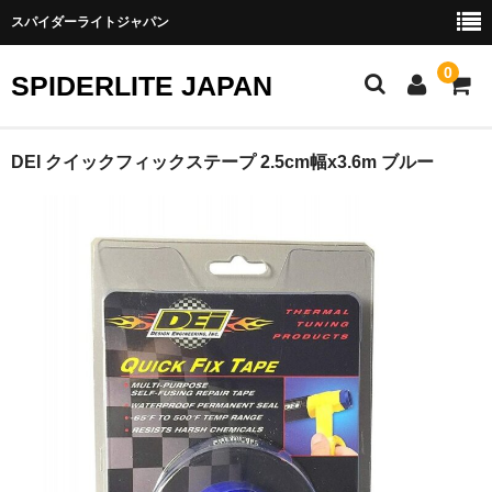
スパイダーライトジャパン
0
SPIDERLITE JAPAN
ホーム
DEI クイックフィックステープ 2.5cm幅x3.6m ブルー
RE雨宮
DJ DEMIO
RX-8
FD3S
その他雨宮商品
DEI製品
トラスト