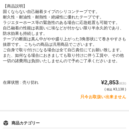
【商品説明】
固くならない自己融着タイプのシリコンテープです。
耐久性・耐油性・耐熱性・絶縁性に優れたテープです。
ラジエターホース等の緊急性のある場合に応急処置も可能です。
自己融着の性能は表面いに埃などが付かない限り半永久的であり、
防水効果も持続します。
テープの断面は真ん中がやや盛り上がった3角形状にて巻きやすさも
抜群です。 こちらの商品は汎用商品でございます。
ご自身で取り付けになる場合は全て自己責任にてお願い致します。
また、如何なる場合におきましても取り付けに伴う工賃や、その他
一切の諸費用は負担いたしませんので予めご了承くださいませ。
¥2,853
在庫状態 : 売り切れ
(税別)
(
¥3,138 )
税込
只今お取扱い出来ません
商品カテゴリー