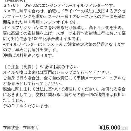
ＳＮ/ＣＦ 0Ｗ-30のエンジンオイル+オイルフィルターです。
ＮＡ車に照準を合わせ、的確にドライバーの意思に反応するアクセ
ルフィーリングを求め、スーパーＧＴのレースからのデータを基に
開発されたＮＡ専用エンジンオイルです。
オイルフリクションロスを出来るだけ低減し、高トルク化を実現。
更に高温での密封性を上げ、スポーツ走行〜市街地走行において幅
広く対応できる100％化学合成オイルです。
●オイルフィルターはトラスト製 ご注文確定次第の発送となります
ので、早めにお届け出来ます。
沖縄は送料別途となります。
【ご注意（免責）】※ 必ずお読み下さい
オイル交換は出来れば専門のショップにて行ってください。
ご自身で行う場合は、全て自己責任にて車輌メーカーマニュアルな
どを参考として行ってください。
廃油に関しましては法に基づいて処理してください。如何なる場合
におきましても、交換に関わる工賃やその他一切の諸費用は負担い
たしません。
予めご了承くださいませ。
¥15,000
在庫状態 : 在庫有り
(税別)