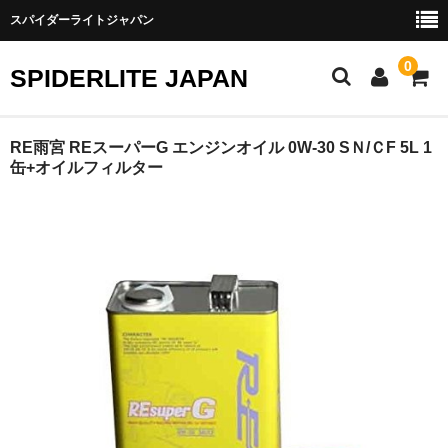
スパイダーライトジャパン
0
SPIDERLITE JAPAN
ホーム
RE雨宮 REスーパーG エンジンオイル 0W-30 SＮ/ＣF 5L 1
缶+オイルフィルター
RE雨宮
DJ DEMIO
RX-8
FD3S
その他雨宮商品
DEI製品
トラスト