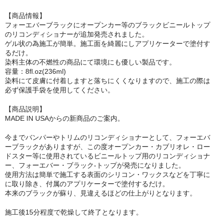
【商品情報】
フォーエバーブラックにオープンカー等のブラックビニールトップ
のリコンディショナーが追加発売されました。
ゲル状の為施工が簡単。施工面を綺麗にしアプリケーターで塗付す
るだけ。
染料主体の不燃性の商品にて環境にも優しい製品です。
容量：8fl.oz(236ml)
染料にて皮膚に付着しますと落ちにくくなりますので、施工の際は
必ず保護手袋を使用してください。
【商品説明】
MADE IN USAからの新商品のご案内。
今までバンパーやトリムのリコンディショナーとして、フォーエバ
ーブラックがありますが、この度オープンカー・カブリオレ・ロー
ドスター等に使用されているビニールトップ用のリコンディショナ
ー、フォーエバー・ブラック-トップが発売になりました。
使用方法は簡単で施工する表面のシリコン・ワックスなどを丁寧に
に取り除き、付属のアプリケーターで塗付するだけ。
本来のブラックが蘇り、見違えるほどの仕上がりとなります。
施工後15分程度で乾燥して終了となります。