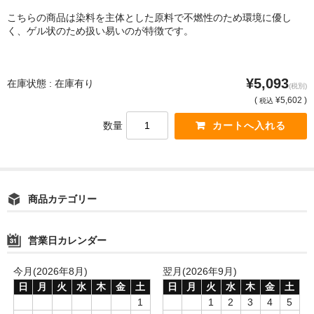
こちらの商品は染料を主体とした原料で不燃性のため環境に優し
く、ゲル状のため扱い易いのが特徴です。
¥5,093
在庫状態 : 在庫有り
(税別)
(
¥5,602 )
税込
数量
商品カテゴリー
営業日カレンダー
今月(2026年8月)
翌月(2026年9月)
日
月
火
水
木
金
土
日
月
火
水
木
金
土
1
1
2
3
4
5