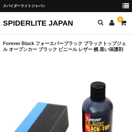
スパイダーライトジャパン
0
SPIDERLITE JAPAN
ホーム
Forever Black フォーエバーブラック ブラックトップジェ
ル オープンカー ブラック ビニール レザー 幌 黒い保護剤
RE雨宮
DJ DEMIO
RX-8
FD3S
その他雨宮商品
DEI製品
トラスト