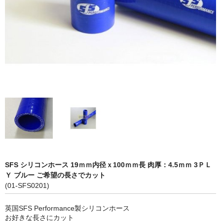
LED商品
ホイルパーツ
吸排気系
エアロキャッチ
LINK JAPAN
FUNK MOTORSPORT
お問い合わせ
Contact form
SFS シリコンホース 19ｍｍ内径ｘ100ｍｍ長 肉厚：4.5ｍｍ 3ＰＬ
Ｙ ブルー ご希望の長さでカット
Sitemap
(01-SFS0201)
英国SFS Performance製シリコンホース
お好きな長さにカット