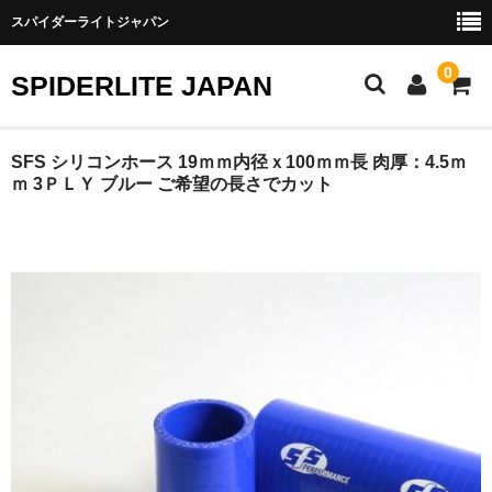
スパイダーライトジャパン
0
SPIDERLITE JAPAN
ホーム
SFS シリコンホース 19ｍｍ内径ｘ100ｍｍ長 肉厚：4.5ｍ
ｍ 3ＰＬＹ ブルー ご希望の長さでカット
RE雨宮
DJ DEMIO
RX-8
FD3S
その他雨宮商品
DEI製品
トラスト