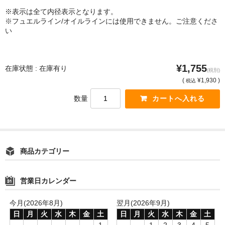
※表示は全て内径表示となります。
※フュエルライン/オイルラインには使用できません。ご注意くださ
い
¥1,755
在庫状態 : 在庫有り
(税別)
(
¥1,930 )
税込
数量
商品カテゴリー
営業日カレンダー
今月(2026年8月)
翌月(2026年9月)
日
月
火
水
木
金
土
日
月
火
水
木
金
土