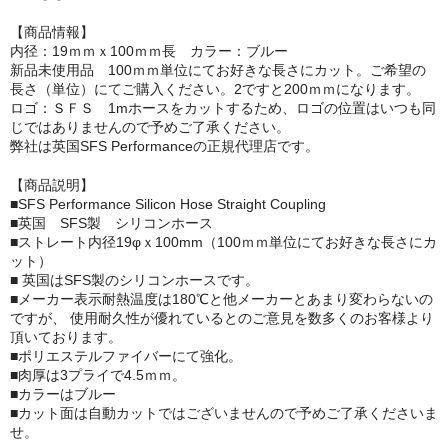
【商品情報】
内径：19ｍｍｘ100ｍｍ長 カラー：ブルー
新品未使用品 100ｍｍ単位にてお好きな長さにカット。ご希望の
長さ（単位）にてご購入ください。2ですと200ｍｍになります。
ロゴ：ＳＦＳ 1mホースをカットするため、ロゴの位置はいつも同
じではありませんので予めご了承ください。
弊社は英国SFS Performanceの正規代理店です。
【商品説明】
■SFS Performance Silicon Hose Straight Coupling
■英国 SFS製 シリコンホース
■ストレート内径19φｘ100mm（100ｍｍ単位にてお好きな長さにカ
ット）
■ 英国はSFS製のシリコンホースです。
■メーカー表示耐熱温度は180℃と他メーカーとあまり変わらないの
ですが、 使用耐久性が優れているとのご意見を数多くのお客様より
頂いております。
■ポリエステルファイバーにて強化。
■肉厚は3プライで4.5ｍｍ。
■カラーはブルー
■カット面は自動カットではございませんので予めご了承くださいま
せ。