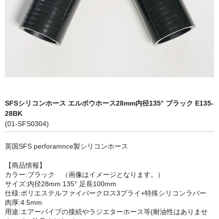
LED商品
ホイルパーツ
吸排気系
エアロキャッチ
LINK JAPAN
SFSシリコンホース エルボウホース28mm内径135° ブラック E135-
28BK
FUNK MOTORSPORT
(01-SFS0304)
お問い合わせ
英国SFS perforamnce製シリコンホース
Contact form
【商品情報】
カラー:ブラック （画像はイメージとなります。）
Sitemap
サイズ:内径28mm 135° 足長100mm
仕様:ポリエステルファイバークロス3プライ+特殊シリコンラバー
肉厚:4.5mm
用途:エアーパイプの接続やラジエターホース等(耐油性はありませ