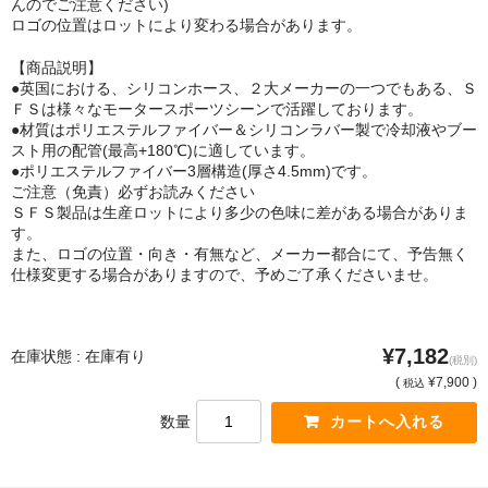
んのでご注意ください)
ロゴの位置はロットにより変わる場合があります。
【商品説明】
●英国における、シリコンホース、２大メーカーの一つでもある、Ｓ
ＦＳは様々なモータースポーツシーンで活躍しております。
●材質はポリエステルファイバー＆シリコンラバー製で冷却液やブー
スト用の配管(最高+180℃)に適しています。
●ポリエステルファイバー3層構造(厚さ4.5mm)です。
ご注意（免責）必ずお読みください
ＳＦＳ製品は生産ロットにより多少の色味に差がある場合がありま
す。
また、ロゴの位置・向き・有無など、メーカー都合にて、予告無く
仕様変更する場合がありますので、予めご了承くださいませ。
¥7,182
在庫状態 : 在庫有り
(税別)
(
¥7,900 )
税込
数量