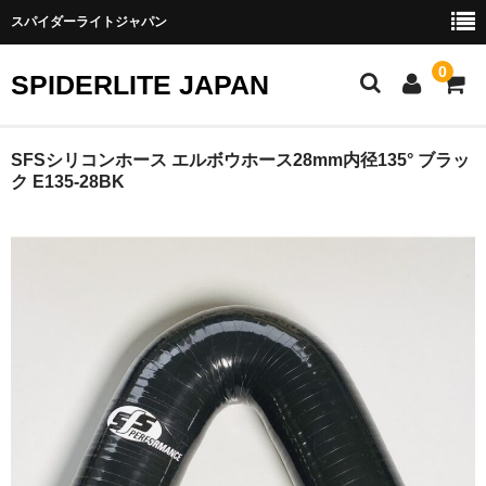
スパイダーライトジャパン
0
SPIDERLITE JAPAN
ホーム
SFSシリコンホース エルボウホース28mm内径135° ブラッ
ク E135-28BK
RE雨宮
DJ DEMIO
RX-8
FD3S
その他雨宮商品
DEI製品
トラスト