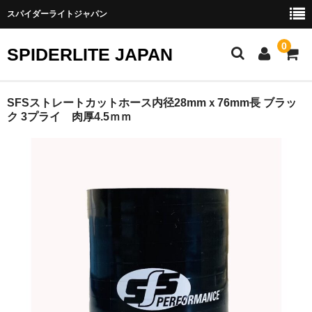
スパイダーライトジャパン
0
SPIDERLITE JAPAN
ホーム
SFSストレートカットホース内径28mmｘ76mm長 ブラッ
ク 3プライ 肉厚4.5ｍｍ
RE雨宮
DJ DEMIO
RX-8
FD3S
その他雨宮商品
DEI製品
トラスト