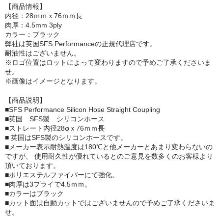
【商品情報】
内径：28ｍｍｘ76ｍｍ長
肉厚：4.5mm 3ply
カラー：ブラック
弊社は英国SFS Performanceの正規代理店です。
耐油性はございません。
※ロゴ位置はロットによって変わりますので予めご了承くださいま
せ。
※画像はイメージとなります。
【商品説明】
■SFS Performance Silicon Hose Straight Coupling
■英国 SFS製 シリコンホース
■ストレート内径28φｘ76ｍｍ長
■ 英国はSFS製のシリコンホースです。
■メーカー表示耐熱温度は180℃と他メーカーとあまり変わらないの
ですが、 使用耐久性が優れているとのご意見を数多くのお客様より
頂いております。
■ポリエステルファイバーにて強化。
■肉厚は3プライで4.5ｍｍ。
■カラーはブラック
■カット面は自動カットではございませんので予めご了承くださいま
せ。