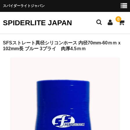
スパイダーライトジャパン
0
SPIDERLITE JAPAN
ホーム
SFSストレート異径シリコンホース 内径70mm-60ｍｍｘ
102mm長 ブルー 3プライ 肉厚4.5ｍｍ
RE雨宮
DJ DEMIO
RX-8
FD3S
その他雨宮商品
DEI製品
トラスト