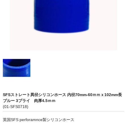
LED商品
ホイルパーツ
吸排気系
エアロキャッチ
LINK JAPAN
FUNK MOTORSPORT
お問い合わせ
Contact form
SFSストレート異径シリコンホース 内径70mm-60ｍｍｘ102mm長
ブルー 3プライ 肉厚4.5ｍｍ
Sitemap
(01-SFS0718)
英国SFS perforamnce製シリコンホース