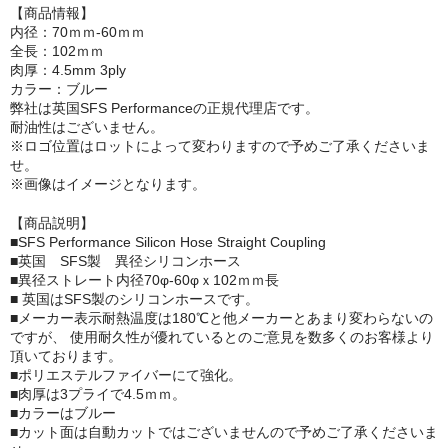
【商品情報】
内径：70ｍｍ-60ｍｍ
全長：102ｍｍ
肉厚：4.5mm 3ply
カラー：ブルー
弊社は英国SFS Performanceの正規代理店です。
耐油性はございません。
※ロゴ位置はロットによって変わりますので予めご了承くださいま
せ。
※画像はイメージとなります。
【商品説明】
■SFS Performance Silicon Hose Straight Coupling
■英国 SFS製 異径シリコンホース
■異径ストレート内径70φ-60φｘ102ｍｍ長
■ 英国はSFS製のシリコンホースです。
■メーカー表示耐熱温度は180℃と他メーカーとあまり変わらないの
ですが、 使用耐久性が優れているとのご意見を数多くのお客様より
頂いております。
■ポリエステルファイバーにて強化。
■肉厚は3プライで4.5ｍｍ。
■カラーはブルー
■カット面は自動カットではございませんので予めご了承くださいま