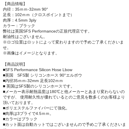
【商品情報】
内径：35ｍｍ-32mm 90°
足長：102ｍｍ（クロスポイントまで）
肉厚：4.5mm 3ply
カラー：ブラック
弊社は英国SFS Performanceの正規代理店です。
耐油性はございません。
※ロゴ位置はロットによって変わりますので予めご了承くださいま
せ。
※画像はイメージとなります。
【商品説明】
■SFS Performance Silicon Hose Lbow
■英国 SFS製 シリコンホース 90°エルボウ
■内径35ｍｍ-32mm 足長102ｍｍ
■ 英国はSFS製のシリコンホースです。
■メーカー表示耐熱温度は180℃と他メーカーとあまり変わらないの
ですが、 使用耐久性が優れているとのご意見を数多くのお客様より
頂いております。
■ポリエステルファイバーにて強化。
■肉厚は3プライで4.5ｍｍ。
■カラーはブラック
■カット面は自動カットではございませんので予めご了承くださいま