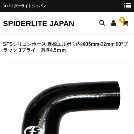
スパイダーライトジャパン
0
SPIDERLITE JAPAN
ホーム
SFSシリコンホース 異径エルボウ内径35mm-32mm 90°ブ
ラック 3プライ 肉厚4.5ｍｍ
RE雨宮
DJ DEMIO
RX-8
FD3S
その他雨宮商品
DEI製品
トラスト