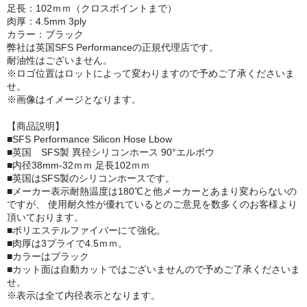
足長：102ｍｍ（クロスポイントまで）
肉厚：4.5mm 3ply
カラー：ブラック
弊社は英国SFS Performanceの正規代理店です。
耐油性はございません。
※ロゴ位置はロットによって変わりますので予めご了承くださいま
せ。
※画像はイメージとなります。
【商品説明】
■SFS Performance Silicon Hose Lbow
■英国 SFS製 異径シリコンホース 90°エルボウ
■内径38mm-32ｍｍ 足長102ｍｍ
■英国はSFS製のシリコンホースです。
■メーカー表示耐熱温度は180℃と他メーカーとあまり変わらないの
ですが、 使用耐久性が優れているとのご意見を数多くのお客様より
頂いております。
■ポリエステルファイバーにて強化。
■肉厚は3プライで4.5ｍｍ。
■カラーはブラック
■カット面は自動カットではございませんので予めご了承くださいま
せ。
※表示は全て内径表示となります。