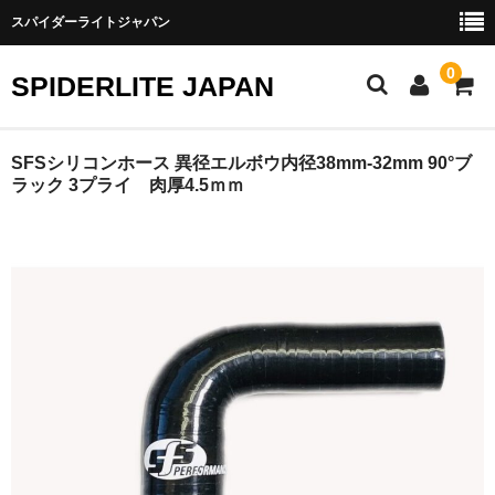
スパイダーライトジャパン
0
SPIDERLITE JAPAN
ホーム
SFSシリコンホース 異径エルボウ内径38mm-32mm 90°ブ
ラック 3プライ 肉厚4.5ｍｍ
RE雨宮
DJ DEMIO
RX-8
FD3S
その他雨宮商品
DEI製品
トラスト