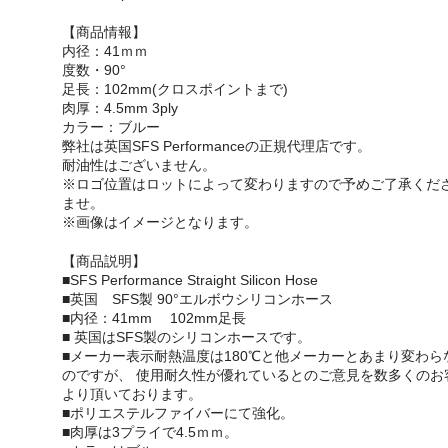
【商品情報】
内径：41ｍｍ
度数・90°
足長：102mm(クロスポイントまで)
肉厚：4.5mm 3ply
カラー：ブルー
弊社は英国SFS Performanceの正規代理店です。
耐油性はございません。
※ロゴ位置はロットによって変わりますので予めご了承くだ
ませ。
※画像はイメージとなります。
【商品説明】
■SFS Performance Straight Silicon Hose
■英国 SFS製 90°エルボウシリコンホース
■内径：41mm 102mm足長
■ 英国はSFS製のシリコンホースです。
■メーカー表示耐熱温度は180℃と他メーカーとあまり変わら
のですが、 使用耐久性が優れているとのご意見を数多くのお
より頂いております。
■ポリエステルファイバーにて強化。
■肉厚は3プライで4.5ｍｍ。