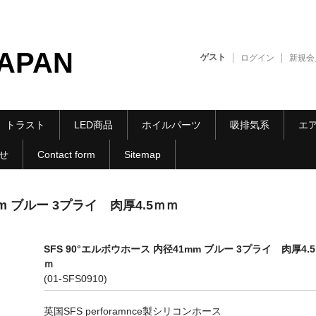
JAPAN
ゲスト
ログイン
新規会
トラスト
LED商品
ホイルパーツ
吸排気系
エ
せ
Contact form
Sitemap
mm ブルー 3プライ 肉厚4.5ｍｍ
SFS 90°エルボウホース 内径41mm ブルー 3プライ 肉厚4.
ｍ
(01-SFS0910)
英国SFS perforamnce製シリコンホース