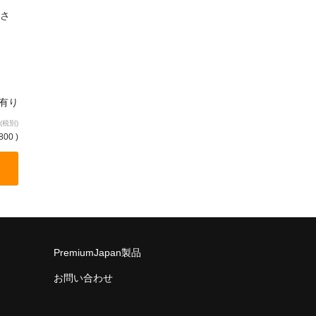
さ
庫有り
(税別)
800 )
PremiumJapan製品
お問い合わせ