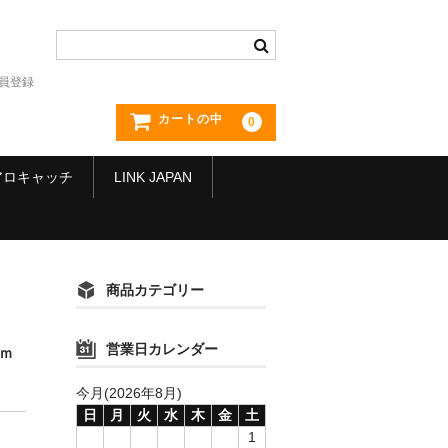
員登録
カートの中
0
アロキャッチ
LINK JAPAN
商品カテゴリー
営業日カレンダー
5ｍ
今月(2026年8月)
日
月
火
水
木
金
土
1