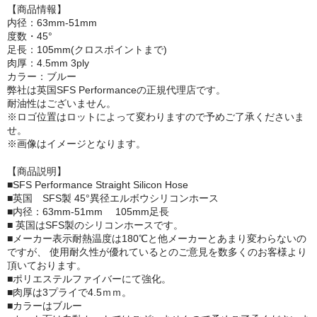
【商品情報】
内径：63mm-51mm
度数・45°
足長：105mm(クロスポイントまで)
肉厚：4.5mm 3ply
カラー：ブルー
弊社は英国SFS Performanceの正規代理店です。
耐油性はございません。
※ロゴ位置はロットによって変わりますので予めご了承くださいま
せ。
※画像はイメージとなります。
【商品説明】
■SFS Performance Straight Silicon Hose
■英国 SFS製 45°異径エルボウシリコンホース
■内径：63mm-51mm 105mm足長
■ 英国はSFS製のシリコンホースです。
■メーカー表示耐熱温度は180℃と他メーカーとあまり変わらないの
ですが、 使用耐久性が優れているとのご意見を数多くのお客様より
頂いております。
■ポリエステルファイバーにて強化。
■肉厚は3プライで4.5ｍｍ。
■カラーはブルー