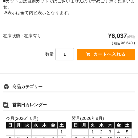
■カット面は自動カットではございませんので予めご了承くださいま
せ。
※表示は全て内径表示となります。
¥6,037
在庫状態 : 在庫有り
(税別)
(
¥6,640 )
税込
数量
商品カテゴリー
営業日カレンダー
今月(2026年8月)
翌月(2026年9月)
日
月
火
水
木
金
土
日
月
火
水
木
金
土
1
1
2
3
4
5