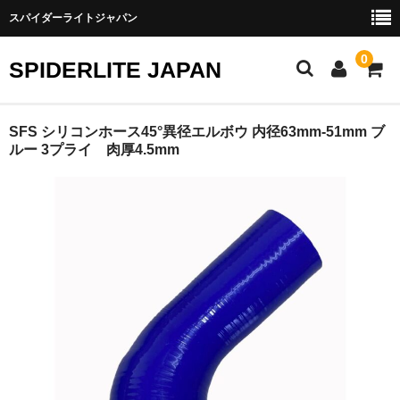
スパイダーライトジャパン
0
SPIDERLITE JAPAN
ホーム
SFS シリコンホース45°異径エルボウ 内径63mm-51mm ブ
ルー 3プライ 肉厚4.5mm
RE雨宮
DJ DEMIO
RX-8
FD3S
その他雨宮商品
DEI製品
トラスト