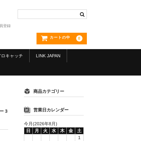
員登録
カートの中
0
アロキャッチ
LINK JAPAN
商品カテゴリー
営業日カレンダー
ー 3
今月(2026年8月)
日
月
火
水
木
金
土
1