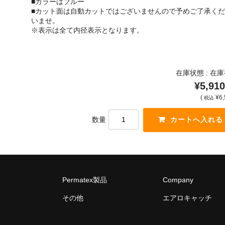
■カラーはブルー
■カット面は自動カットではございませんので予めご了承くだ
いませ。
※表示は全て内径表示となります。
在庫状態 : 在
¥5,910
(
¥6,
税込
数量
Permatex製品
Company
その他
エアロキャッチ