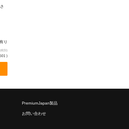
さ
庫有り
(税別)
501 )
PremiumJapan製品
お問い合わせ