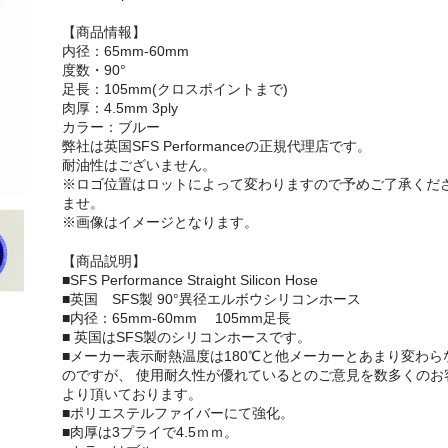
【商品情報】
内径：65mm-60mm
度数・90°
足長：105mm(クロスポイントまで)
肉厚：4.5mm 3ply
カラー：ブルー
弊社は英国SFS Performanceの正規代理店です。
耐油性はございません。
※ロゴ位置はロットによって変わりますので予めご了承くだ
ませ。
※画像はイメージとなります。
【商品説明】
■SFS Performance Straight Silicon Hose
■英国 SFS製 90°異径エルボウシリコンホース
■内径：65mm-60mm 105mm足長
■ 英国はSFS製のシリコンホースです。
■メーカー表示耐熱温度は180℃と他メーカーとあまり変わら
のですが、 使用耐久性が優れているとのご意見を数多くのお
より頂いております。
■ポリエステルファイバーにて強化。
■肉厚は3プライで4.5ｍｍ。