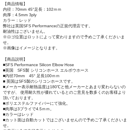
【商品情報】
内径：70mm 45°足長：102ｍｍ
肉厚：4.5mm 3ply
カラー：レッド
弊社は英国SFS Performanceの正規代理店です。
耐油性はございません。
※ロゴ位置はロットによって変わりますので予めご了承くださいま
せ。
※画像はイメージとなります。
【商品説明】
■SFS Performance Silicon Elbow Hose
■英国 SFS製 シリコンホース エルボウホース
■内径70mm 45° 足長100ｍｍ
■ 英国はSFS製のシリコンホースです。
■メーカー表示耐熱温度は180℃と他メーカーとあまり変わらないの
ですが、 使用耐久性が優れているとのご意見を数多くのお客様より
頂いております。
■ポリエステルファイバーにて強化。
■肉厚は3プライで4.5ｍｍ。
■カラーはレッド
■カット面は自動カットではございませんので予めご了承くださいま
せ。