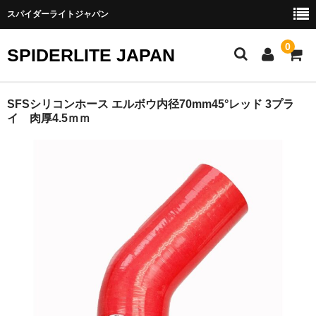
スパイダーライトジャパン
0
SPIDERLITE JAPAN
ホーム
SFSシリコンホース エルボウ内径70mm45°レッド 3プラ
イ 肉厚4.5ｍｍ
RE雨宮
DJ DEMIO
RX-8
FD3S
その他雨宮商品
DEI製品
トラスト