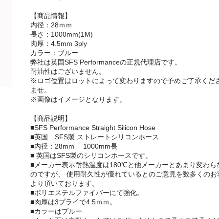
【商品情報】
内径：28ｍｍ
長さ：1000mm(1M)
肉厚：4.5mm 3ply
カラー：ブルー
弊社は英国SFS Performanceの正規代理店です。
耐油性はございません。
※ロゴ位置はロットによって変わりますので予めご了承くだ
ませ。
※画像はイメージとなります。
【商品説明】
■SFS Performance Straight Silicon Hose
■英国 SFS製 ストレートシリコンホース
■内径：28mm 1000mm長
■ 英国はSFS製のシリコンホースです。
■メーカー表示耐熱温度は180℃と他メーカーとあまり変わら
のですが、 使用耐久性が優れているとのご意見を数多くのお
より頂いております。
■ポリエステルファイバーにて強化。
■肉厚は3プライで4.5ｍｍ。
■カラーはブルー