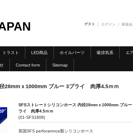
JAPAN
ゲスト
ログイン
新規会
トラスト
LED商品
ホイルパーツ
吸排気系
エ
せ
Contact form
Sitemap
28mmｘ1000mm ブルー 3プライ 肉厚4.5ｍｍ
SFSストレートシリコンホース 内径28mmｘ1000mm ブルー 
ライ 肉厚4.5ｍｍ
(01-SFS1808)
英国SFS perforamnce製シリコンホース