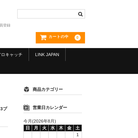
員登録
カートの中
0
アロキャッチ
LINK JAPAN
商品カテゴリー
営業日カレンダー
3プ
今月(2026年8月)
日
月
火
水
木
金
土
1