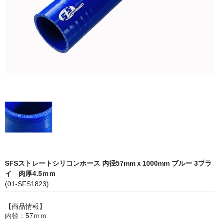
LED商品
ホイルパーツ
吸排気系
エアロキャッチ
LINK JAPAN
FUNK MOTORSPORT
お問い合わせ
Contact form
SFSストレートシリコンホース 内径57mmｘ1000mm ブルー 3プラ
イ 肉厚4.5ｍｍ
Sitemap
(01-SFS1823)
【商品情報】
内径：57ｍｍ