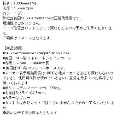
長さ：1000mm(1M)
肉厚：4.5mm 3ply
カラー：ブルー
弊社は英国SFS Performanceの正規代理店です。
耐油性はございません。
※ロゴ位置はロットによって変わりますので予めご了承くださいま
せ。
※画像はイメージとなります。
【商品説明】
■SFS Performance Straight Silicon Hose
■英国 SFS製 ストレートシリコンホース
■内径：57mm 1000mm長
■ 英国はSFS製のシリコンホースです。
■メーカー表示耐熱温度は180℃と他メーカーとあまり変わらないの
ですが、 使用耐久性が優れているとのご意見を数多くのお客様より
頂いております。
■ポリエステルファイバーにて強化。
■肉厚は3プライで4.5ｍｍ。
■カラーはブルー
■カット面は自動カットではございませんので予めご了承くださいま
せ。
※表示は全て内径表示となります