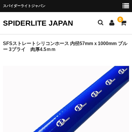
スパイダーライトジャパン
0
SPIDERLITE JAPAN
ホーム
SFSストレートシリコンホース 内径57mmｘ1000mm ブル
ー 3プライ 肉厚4.5ｍｍ
RE雨宮
DJ DEMIO
RX-8
FD3S
その他雨宮商品
DEI製品
トラスト