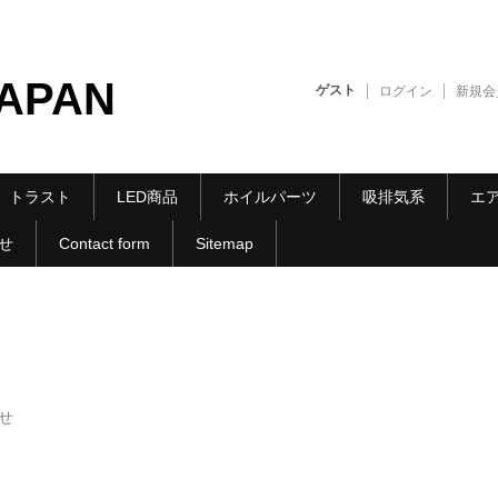
JAPAN
ゲスト
ログイン
新規会
トラスト
LED商品
ホイルパーツ
吸排気系
エ
せ
Contact form
Sitemap
せ