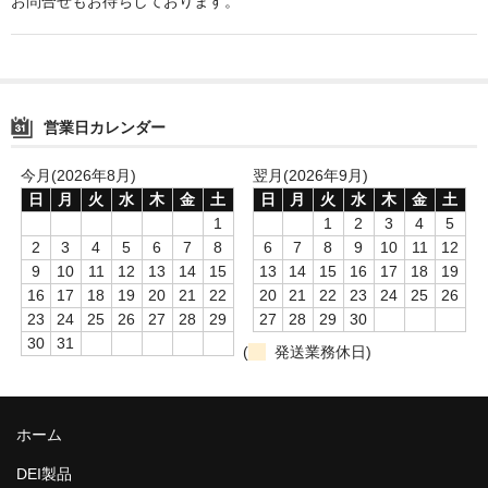
お問合せもお待ちしております。
LED商品
ホイルパーツ
営業日カレンダー
吸排気系
エアロキャッチ
今月(2026年8月)
翌月(2026年9月)
日
月
火
水
木
金
土
日
月
火
水
木
金
土
LINK JAPAN
1
1
2
3
4
5
2
3
4
5
6
7
8
6
7
8
9
10
11
12
FUNK MOTORSPORT
9
10
11
12
13
14
15
13
14
15
16
17
18
19
16
17
18
19
20
21
22
20
21
22
23
24
25
26
お問い合わせ
23
24
25
26
27
28
29
27
28
29
30
30
31
(
発送業務休日)
Contact form
Sitemap
ホーム
DEI製品