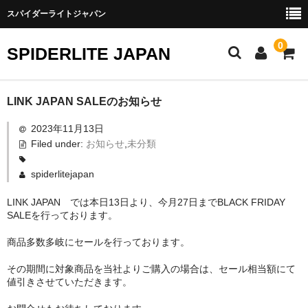
スパイダーライトジャパン
0
SPIDERLITE JAPAN
ホーム
LINK JAPAN SALEのお知らせ
2023年11月13日
RE雨宮
Filed under:
お知らせ
,
未分類
DJ DEMIO
spiderlitejapan
RX-8
LINK JAPAN では本日13日より、今月27日までBLACK FRIDAY
SALEを行っております。
FD3S
商品多数多岐にセールを行っております。
その他雨宮商品
その期間に対象商品を当社よりご購入の場合は、セール相当額にて
DEI製品
値引きさせていただきます。
トラスト