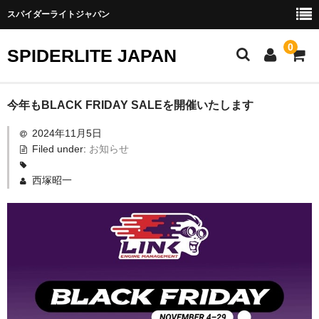
スパイダーライトジャパン
0
SPIDERLITE JAPAN
ホーム
今年もBLACK FRIDAY SALEを開催いたします
2024年11月5日
RE雨宮
Filed under:
お知らせ
DJ DEMIO
西塚昭一
RX-8
FD3S
その他雨宮商品
DEI製品
トラスト