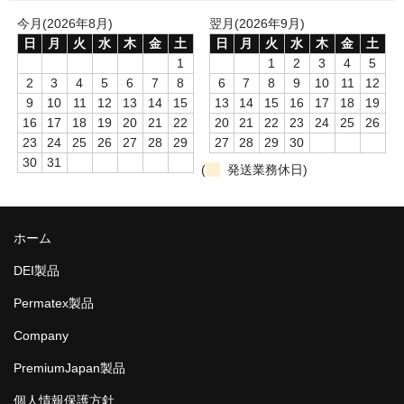
今月(2026年8月)
翌月(2026年9月)
日
月
火
水
木
金
土
日
月
火
水
木
金
土
1
1
2
3
4
5
2
3
4
5
6
7
8
6
7
8
9
10
11
12
9
10
11
12
13
14
15
13
14
15
16
17
18
19
16
17
18
19
20
21
22
20
21
22
23
24
25
26
23
24
25
26
27
28
29
27
28
29
30
30
31
(
発送業務休日)
ホーム
DEI製品
Permatex製品
Company
PremiumJapan製品
個人情報保護方針