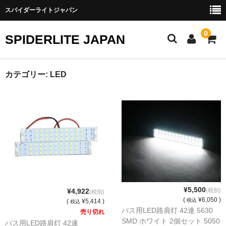
スパイダーライトジャパン
0
SPIDERLITE JAPAN
ホーム
カテゴリー:
LED
RE雨宮
DJ DEMIO
RX-8
FD3S
その他雨宮商品
¥5,500
¥4,922
(税別)
(税別)
DEI製品
(
¥6,050 )
税込
(
¥5,414 )
税込
バス用LED路肩灯 42連 5630
売り切れ
SMD ホワイト 2個セット 5050
トラスト
バス用LED路肩灯 42連