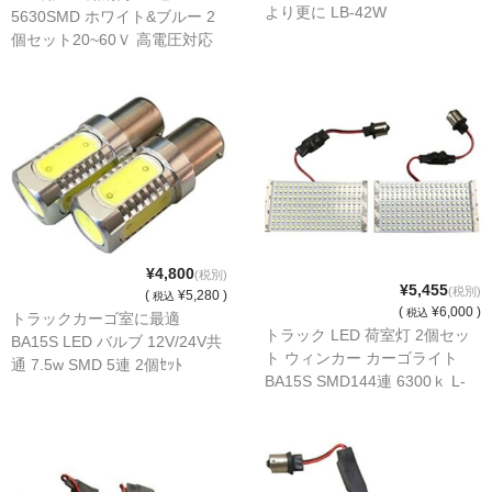
より更に LB-42W
5630SMD ホワイト&ブルー 2
LED商品
個セット20~60Ｖ 高電圧対応
LB-42WB
ホイルパーツ
吸排気系
エアロキャッチ
LINK JAPAN
FUNK MOTORSPORT
¥4,800
(税別)
¥5,455
(税別)
(
¥5,280 )
税込
お問い合わせ
(
¥6,000 )
税込
トラックカーゴ室に最適
トラック LED 荷室灯 2個セッ
BA15S LED バルブ 12V/24V共
ト ウィンカー カーゴライト
Contact form
通 7.5w SMD 5連 2個ｾｯﾄ
BA15S SMD144連 6300ｋ L-
144SMD2
Sitemap