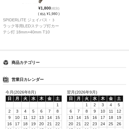
¥1,800
(税別)
(
¥1,980 )
税込
SPIDERLITE ジェイバス・ト
ラック等用LEDステップ灯カー
テシ灯 18mm×40mm T10
LB5050123
商品カテゴリー
営業日カレンダー
今月(2026年8月)
翌月(2026年9月)
日
月
火
水
木
金
土
日
月
火
水
木
金
土
1
1
2
3
4
5
2
3
4
5
6
7
8
6
7
8
9
10
11
12
9
10
11
12
13
14
15
13
14
15
16
17
18
19
16
17
18
19
20
21
22
20
21
22
23
24
25
26