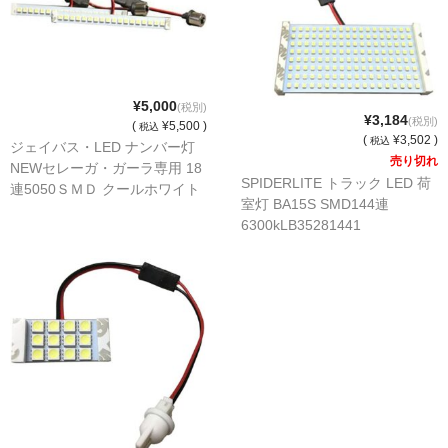
¥5,000
(税別)
¥3,184
(税別)
(
¥5,500 )
税込
(
¥3,502 )
税込
ジェイバス・LED ナンバー灯
売り切れ
NEWセレーガ・ガーラ専用 18
SPIDERLITE トラック LED 荷
連5050ＳＭＤ クールホワイト
室灯 BA15S SMD144連
8500ｋ 2個ｾｯﾄ
6300kLB35281441