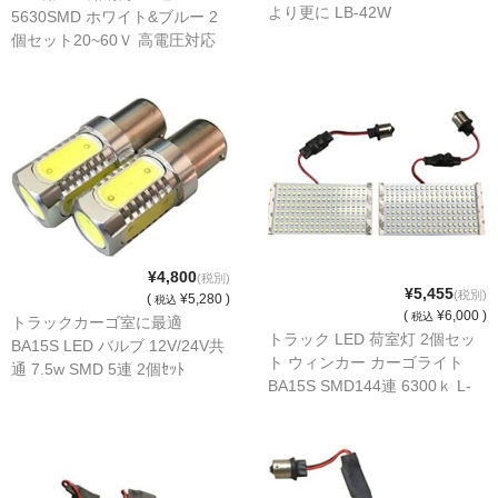
より更に LB-42W
5630SMD ホワイト&ブルー 2
LED商品
個セット20~60Ｖ 高電圧対応
LB-42WB
ホイルパーツ
吸排気系
エアロキャッチ
LINK JAPAN
FUNK MOTORSPORT
¥4,800
(税別)
¥5,455
(税別)
(
¥5,280 )
税込
お問い合わせ
(
¥6,000 )
税込
トラックカーゴ室に最適
トラック LED 荷室灯 2個セッ
BA15S LED バルブ 12V/24V共
ト ウィンカー カーゴライト
Contact form
通 7.5w SMD 5連 2個ｾｯﾄ
BA15S SMD144連 6300ｋ L-
144SMD2
Sitemap