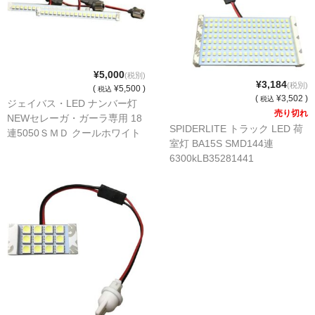
¥5,000
(税別)
¥3,184
(税別)
(
¥5,500 )
税込
(
¥3,502 )
税込
ジェイバス・LED ナンバー灯
売り切れ
NEWセレーガ・ガーラ専用 18
SPIDERLITE トラック LED 荷
連5050ＳＭＤ クールホワイト
室灯 BA15S SMD144連
8500ｋ 2個ｾｯﾄ
6300kLB35281441