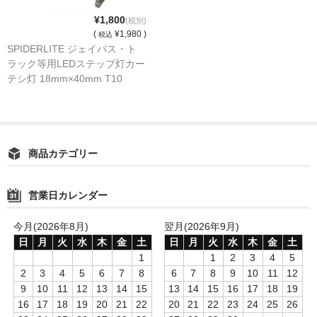
¥1,800
(税別)
(
¥1,980 )
税込
SPIDERLITE ジェイバス・ト
ラック等用LEDステップ灯カー
テシ灯 18mm×40mm T10
LB5050123
商品カテゴリー
営業日カレンダー
今月(2026年8月)
翌月(2026年9月)
日
月
火
水
木
金
土
日
月
火
水
木
金
土
1
1
2
3
4
5
2
3
4
5
6
7
8
6
7
8
9
10
11
12
9
10
11
12
13
14
15
13
14
15
16
17
18
19
16
17
18
19
20
21
22
20
21
22
23
24
25
26