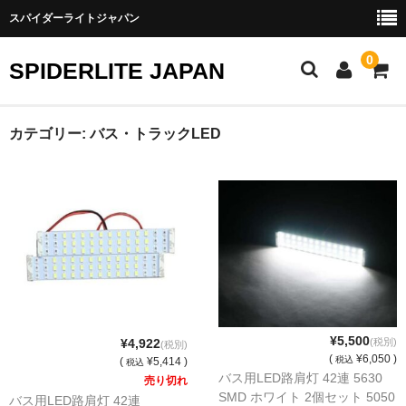
スパイダーライトジャパン
0
SPIDERLITE JAPAN
ホーム
カテゴリー:
バス・トラックLED
RE雨宮
DJ DEMIO
RX-8
FD3S
その他雨宮商品
¥5,500
¥4,922
(税別)
(税別)
DEI製品
(
¥6,050 )
税込
(
¥5,414 )
税込
バス用LED路肩灯 42連 5630
売り切れ
SMD ホワイト 2個セット 5050
トラスト
バス用LED路肩灯 42連