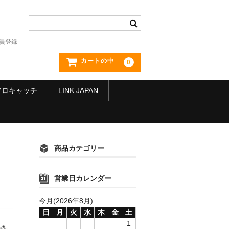
員登録
カートの中
0
アロキャッチ
LINK JAPAN
商品カテゴリー
営業日カレンダー
今月(2026年8月)
日
月
火
水
木
金
土
1